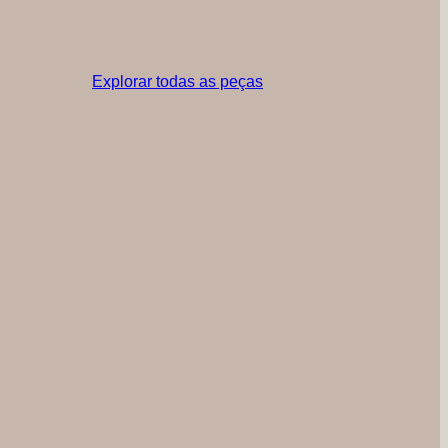
Explorar todas as peças