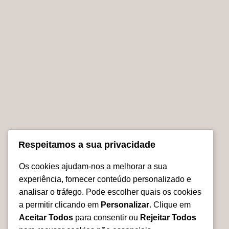
Escultura Steve McQueen em
Quadro C
Madeira
madeira
€
850.00
€
950.00
Adicionar
Adicion
No products were found matching your selection.
Respeitamos a sua privacidade
Os cookies ajudam-nos a melhorar a sua
experiência, fornecer conteúdo personalizado e
Relevarte.eu
analisar o tráfego. Pode escolher quais os cookies
a permitir clicando em
Personalizar
. Clique em
Aceitar Todos
para consentir ou
Rejeitar Todos