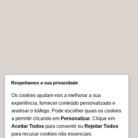
Escultura Steve
Quadro
McQueen em
Casablanca
Madeira
esculpido em
madeira
€
850.00
€
950.00
Adicionar
Adicionar
Respeitamos a sua privacidade
Walt Whitman em
Madeira Exótica
Os cookies ajudam-nos a melhorar a sua
experiência, fornecer conteúdo personalizado e
€
650.00
analisar o tráfego. Pode escolher quais os cookies
Adicionar
a permitir clicando em
Personalizar
. Clique em
Aceitar Todos
para consentir ou
Rejeitar Todos
No products were found matching your selection.
para recusar cookies não essenciais.