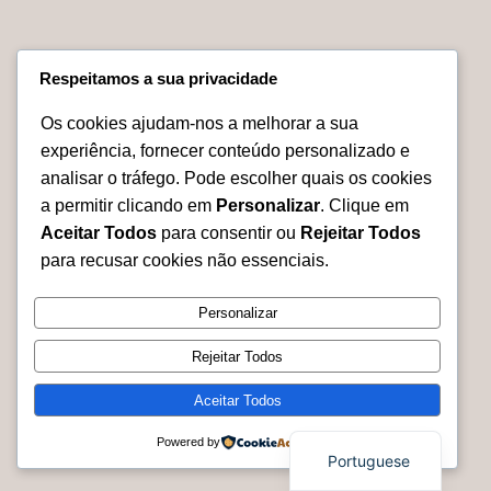
Madeira Exótica
€
1,100.00
O
O
€
975.00
Respeitamos a sua privacidade
preço
preço
Adicionar
original
atual
Os cookies ajudam-nos a melhorar a sua
era:
é:
experiência, fornecer conteúdo personalizado e
No products were found matching your selection.
€1,100.00.
€975.00.
analisar o tráfego. Pode escolher quais os cookies
a permitir clicando em
Personalizar
. Clique em
Aceitar Todos
para consentir ou
Rejeitar Todos
para recusar cookies não essenciais.
Personalizar
Relevarte.eu
Rejeitar Todos
Aceitar Todos
Powered by
Portuguese