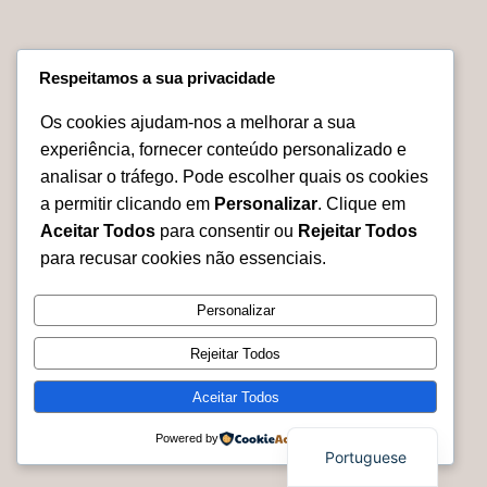
esculpido em
madeira
€
950.00
Respeitamos a sua privacidade
Adicionar
Os cookies ajudam-nos a melhorar a sua
experiência, fornecer conteúdo personalizado e
No products were found matching your selection.
analisar o tráfego. Pode escolher quais os cookies
a permitir clicando em
Personalizar
. Clique em
Aceitar Todos
para consentir ou
Rejeitar Todos
para recusar cookies não essenciais.
Personalizar
Relevarte.eu
Rejeitar Todos
Aceitar Todos
Powered by
Portuguese