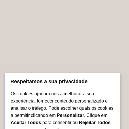
EM
PROMOÇÃO
Árvore da Vida – Escultura em
Madeira Exótica
O
O
€
1,100.00
€
975.00
preço
preço
Adicionar
original
atual
era:
é:
No products were found matching your selection.
€1,100.00.
€975.00.
Respeitamos a sua privacidade
Os cookies ajudam-nos a melhorar a sua
experiência, fornecer conteúdo personalizado e
Relevarte.eu
analisar o tráfego. Pode escolher quais os cookies
a permitir clicando em
Personalizar
. Clique em
Aceitar Todos
para consentir ou
Rejeitar Todos