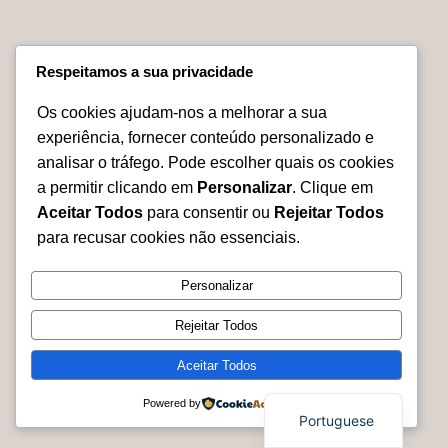
esculpido em
madeira
€
950.00
Respeitamos a sua privacidade
Adicionar
Os cookies ajudam-nos a melhorar a sua
experiência, fornecer conteúdo personalizado e
No products were found matching your selection.
analisar o tráfego. Pode escolher quais os cookies
a permitir clicando em
Personalizar
. Clique em
Aceitar Todos
para consentir ou
Rejeitar Todos
para recusar cookies não essenciais.
Personalizar
Relevarte.eu
Rejeitar Todos
Aceitar Todos
Powered by
Portuguese